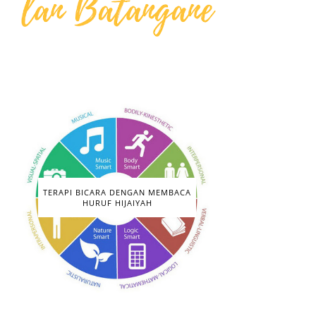
TERAPI BICARA DENGAN MEMBACA
HURUF HIJAIYAH