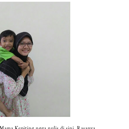
Mama Kepiting ngga nulis di sini. Rasanya