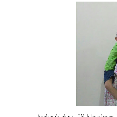
Assalamu'alaikum... Udah lama banget 